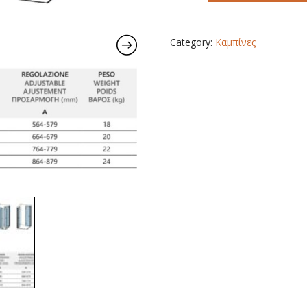
ΝΤΟΥΖΙΕΡΑΣ
ΣΠΑΣΤΗ
quantity
Category:
Καμπίνες