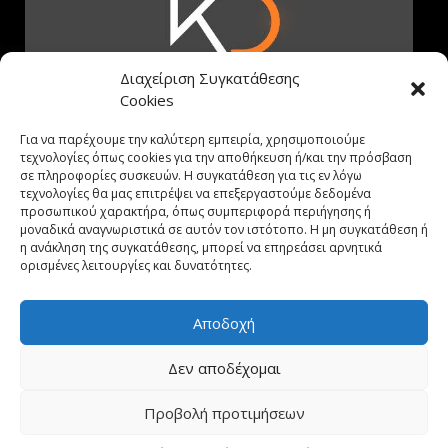
Διαχείριση Συγκατάθεσης
Cookies
Για να παρέχουμε την καλύτερη εμπειρία, χρησιμοποιούμε
τεχνολογίες όπως cookies για την αποθήκευση ή/και την πρόσβαση
σε πληροφορίες συσκευών. Η συγκατάθεση για τις εν λόγω
τεχνολογίες θα μας επιτρέψει να επεξεργαστούμε δεδομένα
προσωπικού χαρακτήρα, όπως συμπεριφορά περιήγησης ή
μοναδικά αναγνωριστικά σε αυτόν τον ιστότοπο. Η μη συγκατάθεση ή
Με άμεση συνάρτηση τα εξειδικευμένα συνεργεία μας και
η ανάκληση της συγκατάθεσης, μπορεί να επηρεάσει αρνητικά
την άριστη ποιότητα των προϊόντων μας, σας εγγυόμαστε
ορισμένες λειτουργίες και δυνατότητες.
το καλύτερο δυνατό αποτέλεσμα, στον σωστό χρόνο.
Αποδοχή
ΕΠΙΚΟΙΝΩΝΙΑ
Δεν αποδέχομαι
PHONE:
231 400 2852
Προβολή προτιμήσεων
EMAIL:
INFO@SIMKARHOME.GR