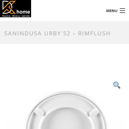
MENU
Αρχική
SANINDUSA URBY 52 – RIMFLUSH
Προφίλ
Προϊόντα
Επικοινωνία